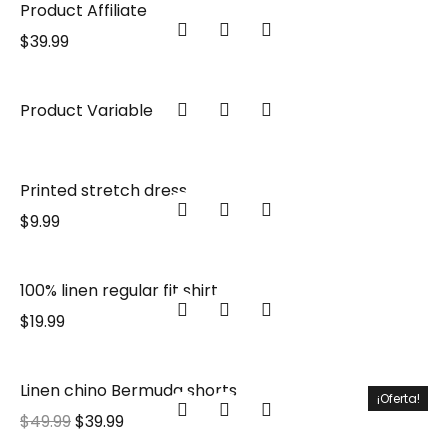
Product Affiliate
$
39.99
Product Variable
Printed stretch dress
$
9.99
100% linen regular fit shirt
$
19.99
Linen chino Bermuda shorts
¡Oferta!
$
49.99
$
39.99