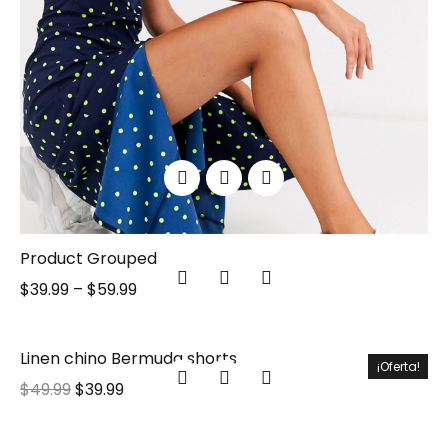
Product Grouped
$
39.99
–
$
59.99
Linen chino Bermuda shorts
¡Oferta!
$
49.99
$
39.99