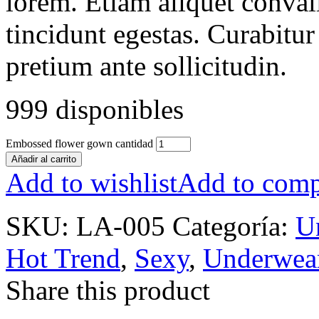
lorem. Etiam aliquet conval
tincidunt egestas. Curabitur
pretium ante sollicitudin.
999 disponibles
Embossed flower gown cantidad
Añadir al carrito
Add to wishlist
Add to comp
SKU:
LA-005
Categoría:
U
Hot Trend
,
Sexy
,
Underwea
Share this product