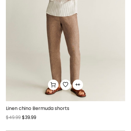
Linen chino Bermuda shorts
$
49.99
$
39.99