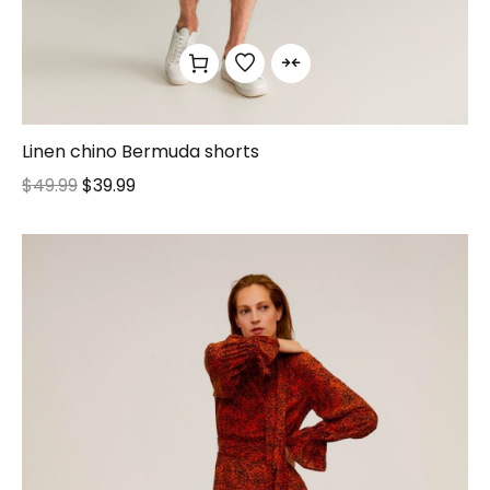
Linen chino Bermuda shorts
$
49.99
$
39.99