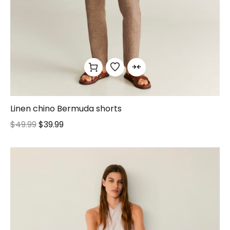
Linen chino Bermuda shorts
$
49.99
$
39.99