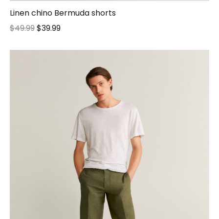
Linen chino Bermuda shorts
$
49.99
$
39.99