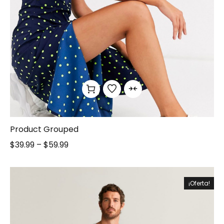
Product Grouped
$
39.99
–
$
59.99
¡Oferta!