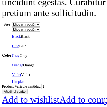
tincidunt egestas. Curabitur
pretium ante sollicitudin.
Size
Black
Black
Blue
Blue
Color
Gray
Gray
Orange
Orange
Violet
Violet
Limpiar
Product Variable cantidad
Añadir al carrito
Add to wishlist
Add to comp