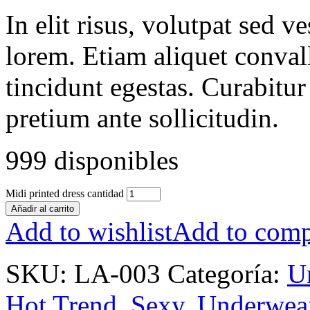
In elit risus, volutpat sed 
lorem. Etiam aliquet conval
tincidunt egestas. Curabitur
pretium ante sollicitudin.
999 disponibles
Midi printed dress cantidad
Añadir al carrito
Add to wishlist
Add to comp
SKU:
LA-003
Categoría:
U
Hot Trend
,
Sexy
,
Underwea