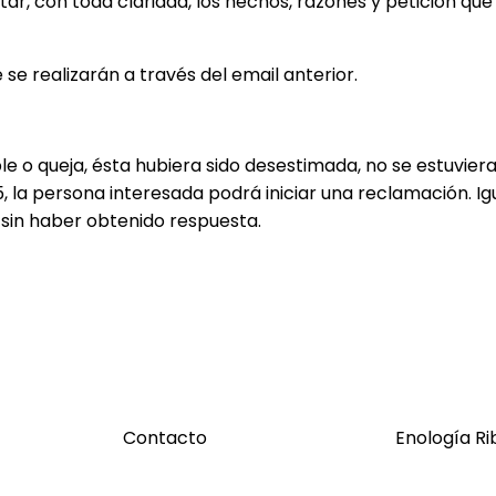
tar, con toda claridad, los hechos, razones y petición qu
se realizarán a través del email anterior.
ble o queja, ésta hubiera sido desestimada, no se estuvie
.5, la persona interesada podrá iniciar una reclamación. 
s sin haber obtenido respuesta.
Contacto
Enología Ri