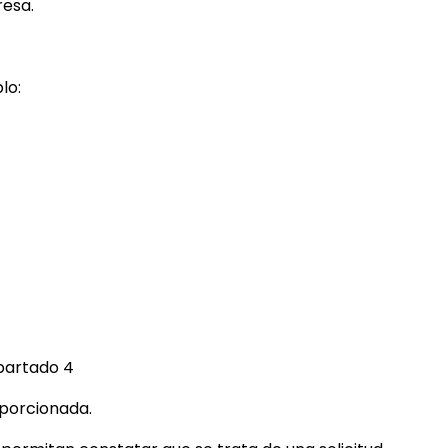
resa.
lo:
apartado 4
oporcionada.