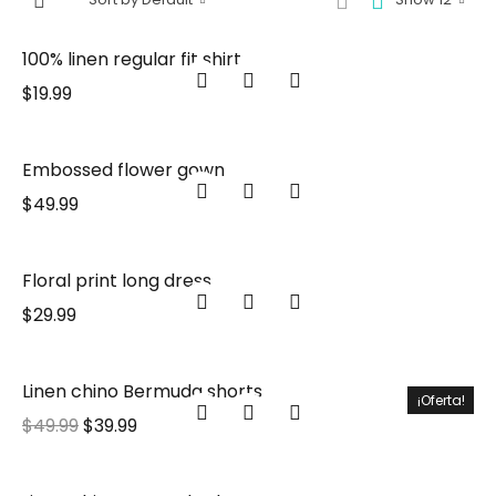
100% linen regular fit shirt
$
19.99
Embossed flower gown
$
49.99
Floral print long dress
$
29.99
Linen chino Bermuda shorts
¡Oferta!
$
49.99
$
39.99