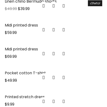
Linen chino Bermuda shorts
¡Oferta!
$
49.99
$
39.99
Midi printed dress
$
59.99
Midi printed dress
$
69.99
Pocket cotton T-shirt
$
49.99
Printed stretch dress
$
9.99