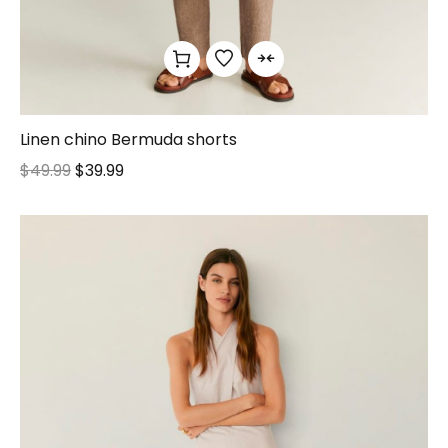
Linen chino Bermuda shorts
$
49.99
$
39.99