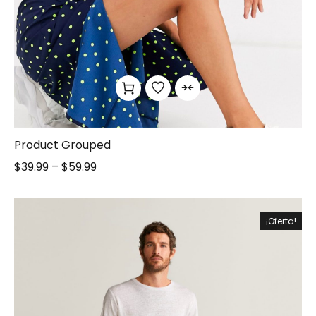
Product Grouped
$
39.99
–
$
59.99
¡Oferta!