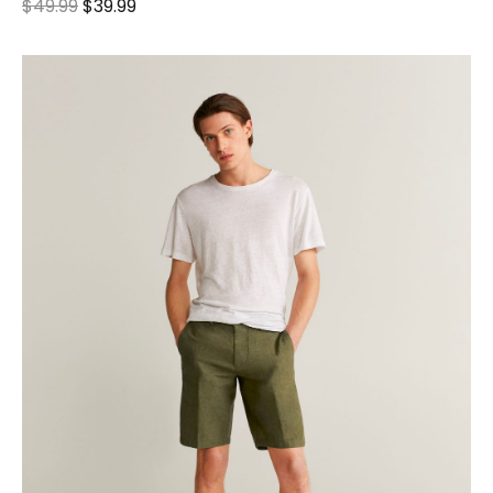
$
49.99
$
39.99