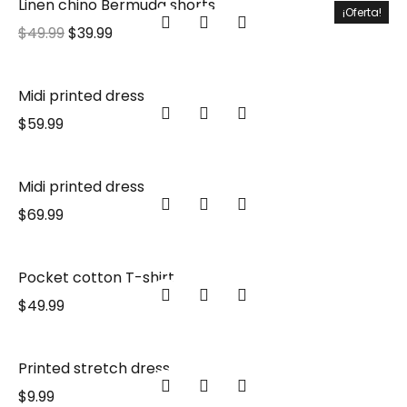
Linen chino Bermuda shorts
¡Oferta!
$
49.99
$
39.99
Midi printed dress
$
59.99
Midi printed dress
$
69.99
Pocket cotton T-shirt
$
49.99
Printed stretch dress
$
9.99