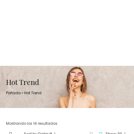
Hot Trend
Portada
»
Hot Trend
Mostrando los 14 resultados
Sort by Default
Show 30