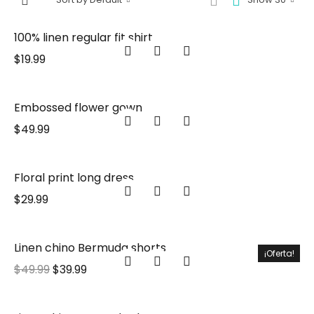
100% linen regular fit shirt
$
19.99
Embossed flower gown
$
49.99
Floral print long dress
$
29.99
Linen chino Bermuda shorts
¡Oferta!
$
49.99
$
39.99