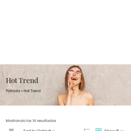
Hot Trend
Portada
»
Hot Trend
Mostrando los 14 resultados
Sort by Default
Show 15