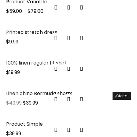
Product Variable
$
59.00
–
$
79.00
Printed stretch dress
$
9.99
100% linen regular fit shirt
$
19.99
Linen chino Bermuda shorts
¡Oferta!
$
49.99
$
39.99
Product Simple
$
39.99