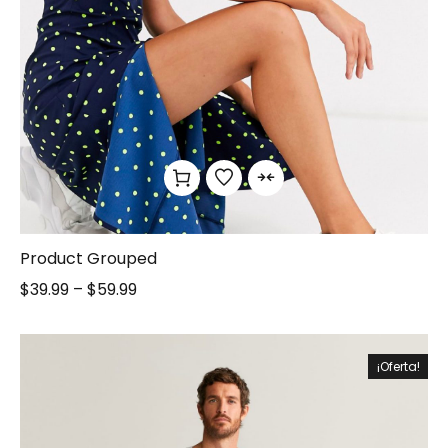
Product Grouped
$
39.99
–
$
59.99
¡Oferta!