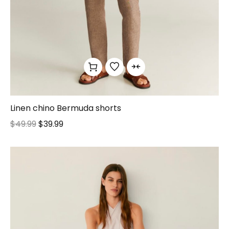
Linen chino Bermuda shorts
$
49.99
$
39.99