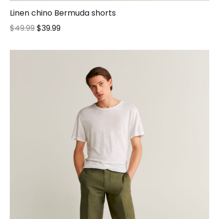
Linen chino Bermuda shorts
$
49.99
$
39.99