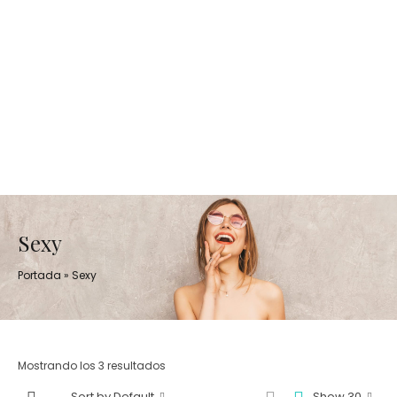
Sexy
Portada
»
Sexy
Mostrando los 3 resultados
Sort by Default
Show 30