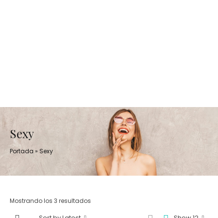
Sexy
Portada
»
Sexy
Mostrando los 3 resultados
Sort by Latest
Show 12