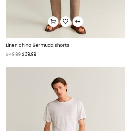
Linen chino Bermuda shorts
$
49.99
$
39.99