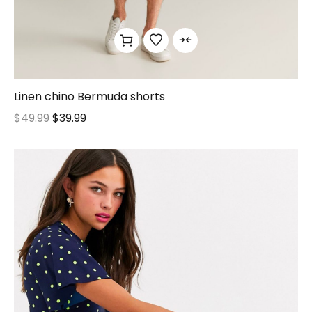
Linen chino Bermuda shorts
$
49.99
$
39.99