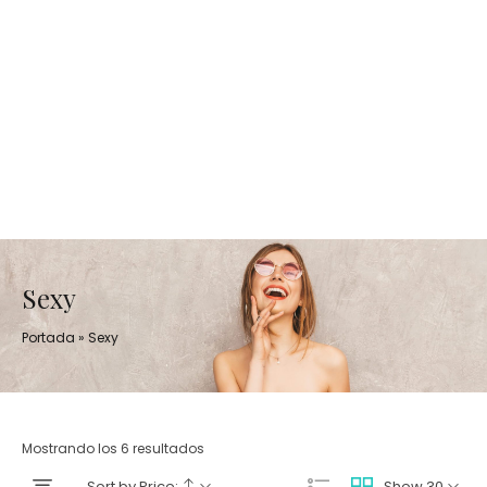
Sexy
Portada
»
Sexy
Mostrando los 6 resultados
Sort by Price:
Show 30