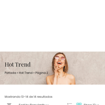
Hot Trend
Portada
»
Hot Trend
»
Página 2
Mostrando 13–14 de 14 resultados
Sort by Popularity
Show 12