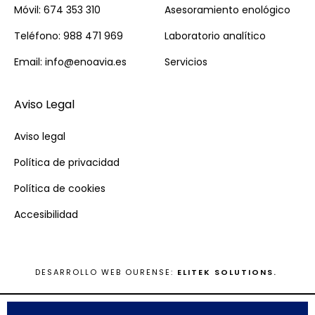
Móvil: 674 353 310
Asesoramiento enológico
Teléfono: 988 471 969
Laboratorio analítico
Email: info@enoavia.es
Servicios
Aviso Legal
Aviso legal
Política de privacidad
Política de cookies
Accesibilidad
DESARROLLO WEB OURENSE:
ELITEK SOLUTIONS.