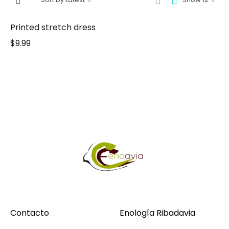
Printed stretch dress
$
9.99
Contacto
Enología Ribadavia