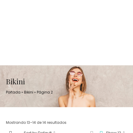
Bikini
Portada
»
Bikini
»
Página 2
Mostrando 13–14 de 14 resultados
Sort by Default
Show 12