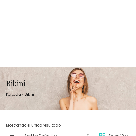
Bikini
Portada
»
Bikini
Mostrando el único resultado
Sort by Default
Show 12