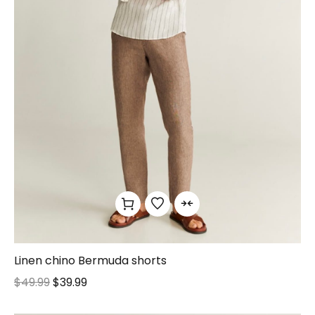
Linen chino Bermuda shorts
$
49.99
$
39.99