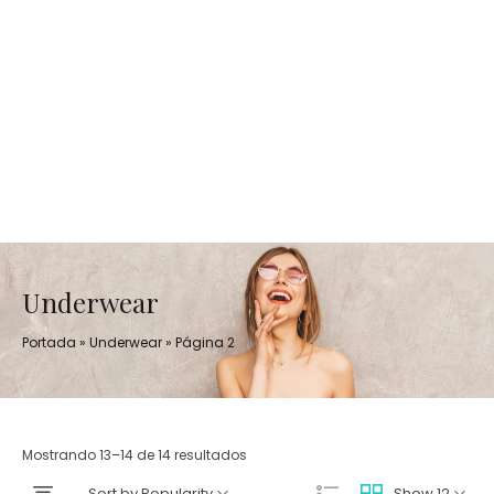
Underwear
Portada
»
Underwear
»
Página 2
Mostrando 13–14 de 14 resultados
Sort by Popularity
Show 12