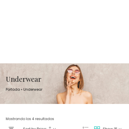
Underwear
Portada
»
Underwear
Mostrando los 4 resultados
Sort by Price:
Show 15