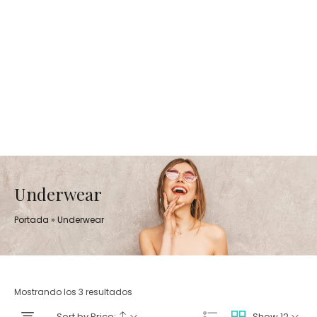
Underwear
Portada
»
Underwear
Mostrando los 3 resultados
Sort by Price:
Show 12