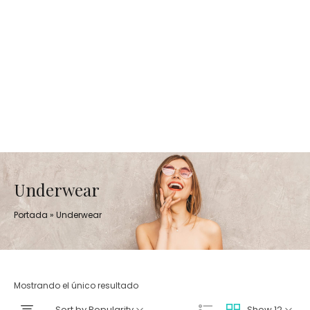
Underwear
Portada
»
Underwear
Mostrando el único resultado
Sort by Popularity
Show 12