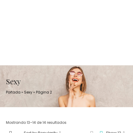
Sexy
Portada
»
Sexy
»
Página 2
Mostrando 13–14 de 14 resultados
Sort by Popularity
Show 12