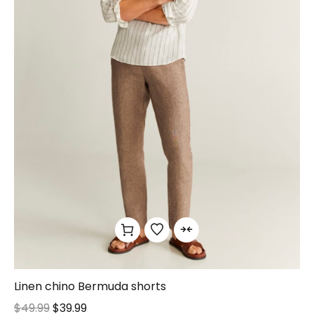
Linen chino Bermuda shorts
$
49.99
$
39.99