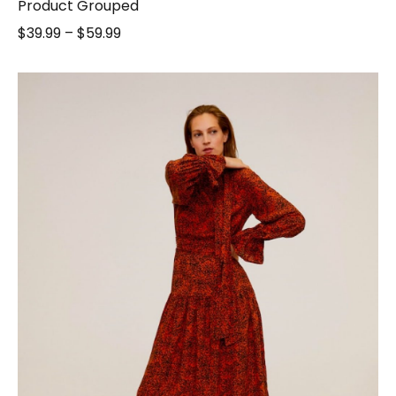
Product Grouped
$
39.99
–
$
59.99