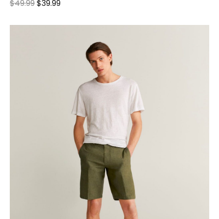
$
49.99
$
39.99