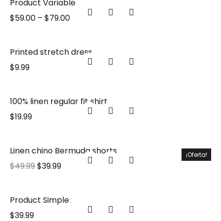
Product Variable
$
59.00
–
$
79.00
Printed stretch dress
$
9.99
100% linen regular fit shirt
$
19.99
Linen chino Bermuda shorts
¡Oferta!
$
49.99
$
39.99
Product Simple
$
39.99