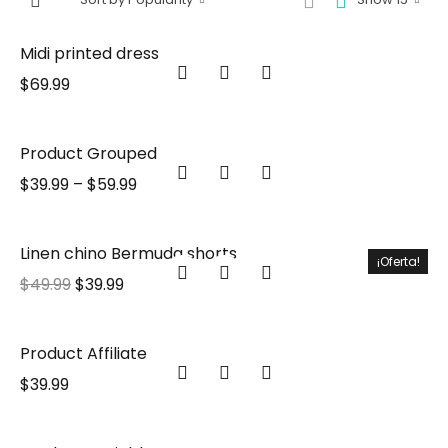
Midi printed dress
$
69.99
Product Grouped
$
39.99
–
$
59.99
Linen chino Bermuda shorts
¡Oferta!
$
49.99
$
39.99
Product Affiliate
$
39.99