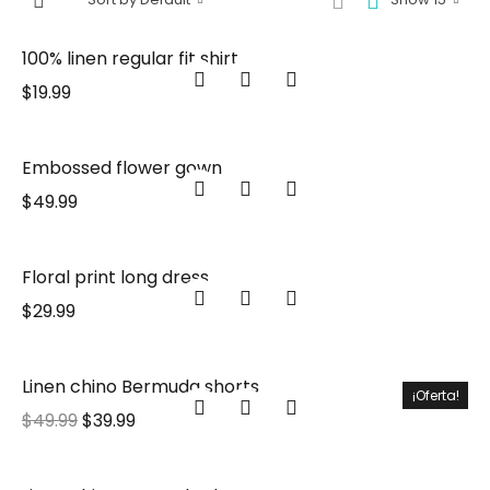
100% linen regular fit shirt
$
19.99
Embossed flower gown
$
49.99
Floral print long dress
$
29.99
Linen chino Bermuda shorts
¡Oferta!
$
49.99
$
39.99