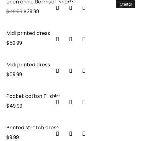
Linen chino Bermuda shorts
¡Oferta!
$
49.99
$
39.99
Midi printed dress
$
59.99
Midi printed dress
$
69.99
Pocket cotton T-shirt
$
49.99
Printed stretch dress
$
9.99