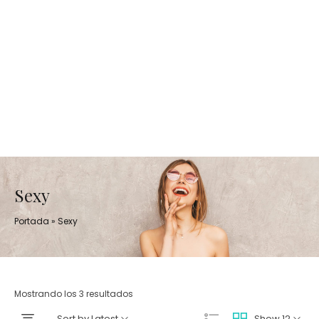
Sexy
Portada
»
Sexy
Mostrando los 3 resultados
Sort by Latest
Show 12