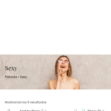
Sexy
Portada
»
Sexy
Mostrando los 6 resultados
Sort by Price:
Show 30