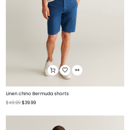
Linen chino Bermuda shorts
$
49.99
$
39.99