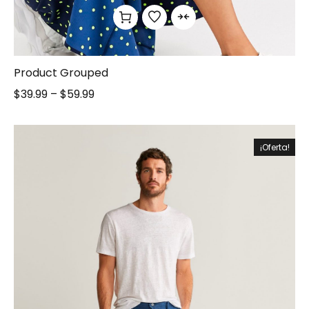
Product Grouped
$
39.99
–
$
59.99
¡Oferta!