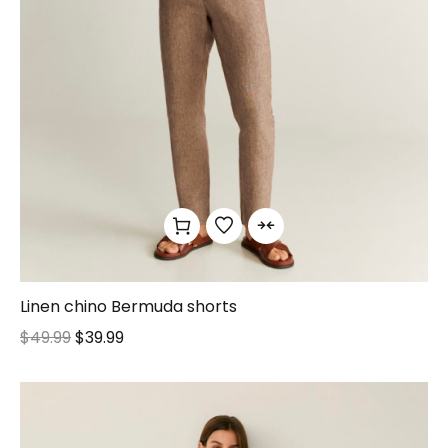
Linen chino Bermuda shorts
$
49.99
$
39.99