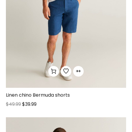
Linen chino Bermuda shorts
$
49.99
$
39.99