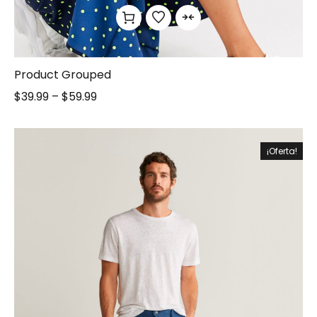
Product Grouped
$
39.99
–
$
59.99
¡Oferta!