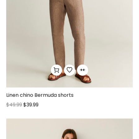
Linen chino Bermuda shorts
$
49.99
$
39.99