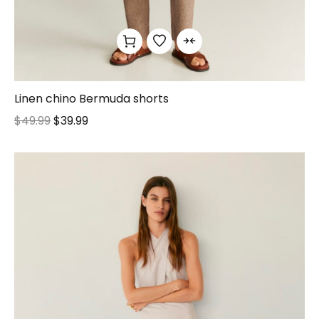
Linen chino Bermuda shorts
$
49.99
$
39.99