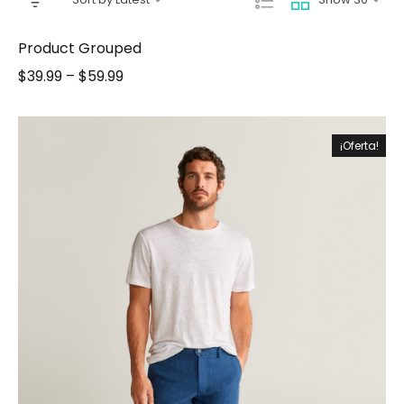
Product Grouped
$
39.99
–
$
59.99
¡Oferta!