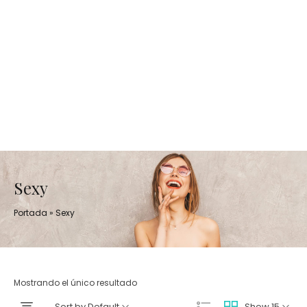
Sexy
Portada
»
Sexy
Mostrando el único resultado
Sort by Default
Show 15