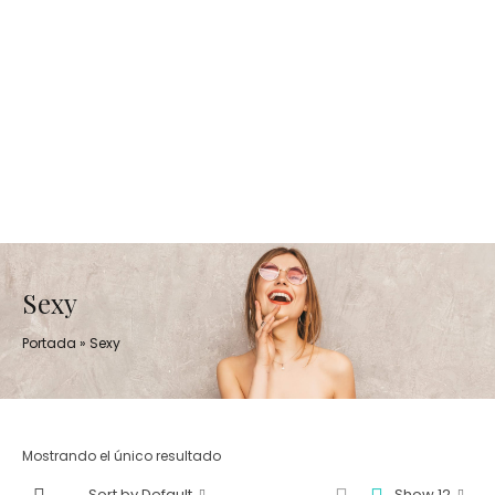
Sexy
Portada
»
Sexy
Mostrando el único resultado
Sort by Default
Show 12