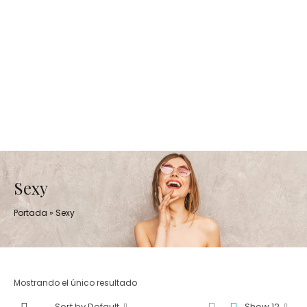
Sexy
Portada
»
Sexy
Mostrando el único resultado
Sort by Default
Show 12