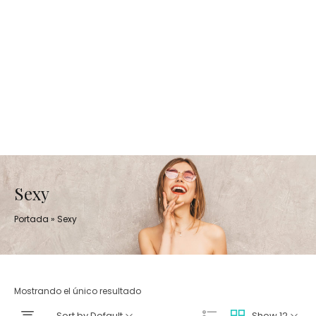
Sexy
Portada
»
Sexy
Mostrando el único resultado
Sort by Default
Show 12