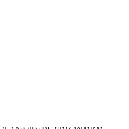
ROLLO WEB OURENSE:
ELITEK SOLUTIONS.