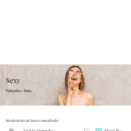
Sexy
Portada
»
Sexy
Mostrando el único resultado
Sort by Default
Show 15