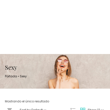
Sexy
Portada
»
Sexy
Mostrando el único resultado
Sort by Default
Show 12