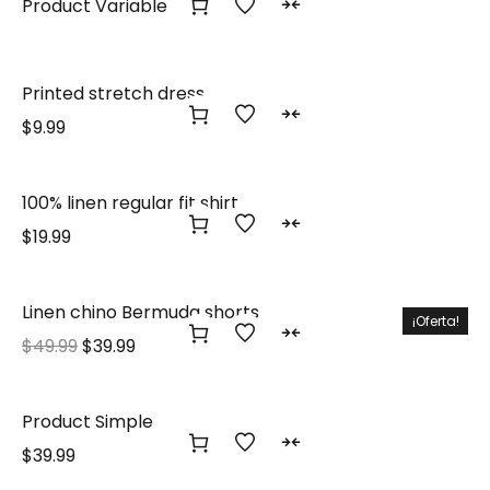
Product Variable
Printed stretch dress
$
9.99
100% linen regular fit shirt
$
19.99
Linen chino Bermuda shorts
¡Oferta!
$
49.99
$
39.99
Product Simple
$
39.99