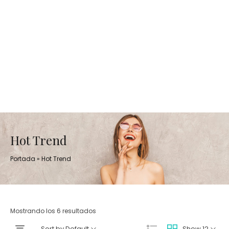
Hot Trend
Portada
»
Hot Trend
Mostrando los 6 resultados
Sort by Default
Show 12