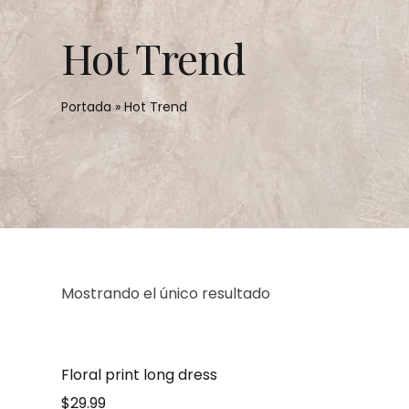
Hot Trend
Portada
»
Hot Trend
Mostrando el único resultado
Floral print long dress
$
29.99