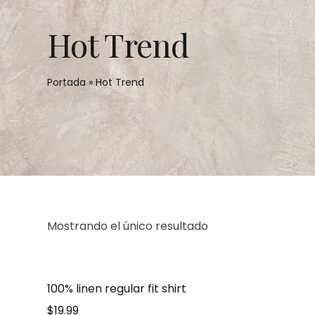
Hot Trend
Portada
»
Hot Trend
Mostrando el único resultado
100% linen regular fit shirt
$
19.99