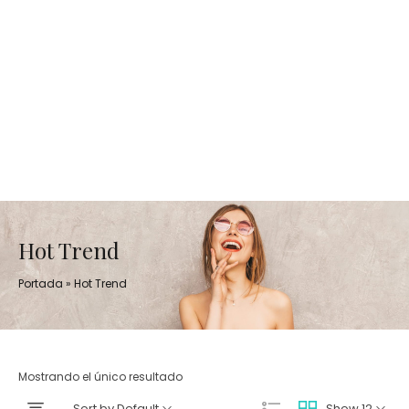
Hot Trend
Portada
»
Hot Trend
Mostrando el único resultado
Sort by Default
Show 12