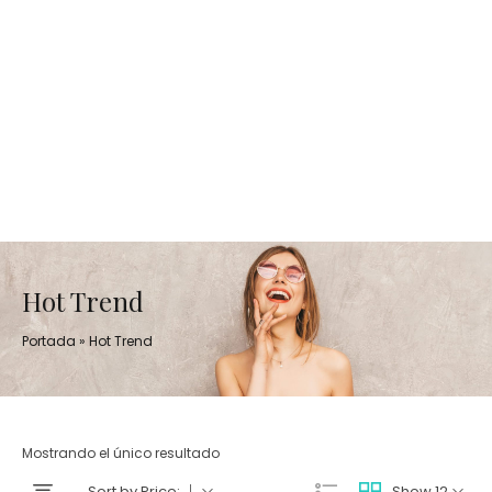
Hot Trend
Portada
»
Hot Trend
Mostrando el único resultado
Sort by Price:
Show 12