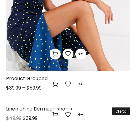
Product Grouped
$
39.99
–
$
59.99
Linen chino Bermuda shorts
¡Oferta!
$
49.99
$
39.99