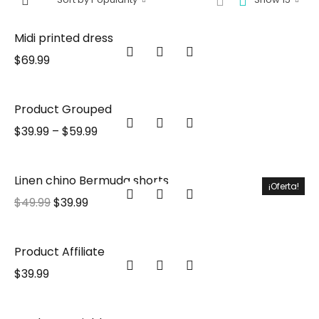
Midi printed dress
$
69.99
Product Grouped
$
39.99
–
$
59.99
Linen chino Bermuda shorts
¡Oferta!
$
49.99
$
39.99
Product Affiliate
$
39.99