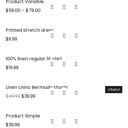
Product Variable
$
59.00
–
$
79.00
Printed stretch dress
$
9.99
100% linen regular fit shirt
$
19.99
Linen chino Bermuda shorts
¡Oferta!
$
49.99
$
39.99
Product Simple
$
39.99