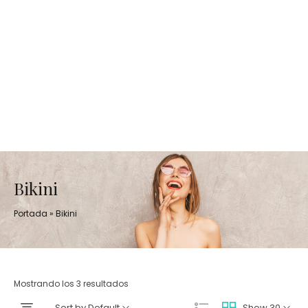
Bikini
Portada
»
Bikini
Mostrando los 3 resultados
Sort by Default
Show 30